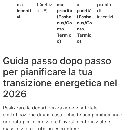
o a
(Direttiv
ma
a
priorità
incenti
a UE)
priorità
pioirità
di
vi
(Ecobo
(Ecobo
incentivi
nus/Co
nus/Co
nto
nto
Termic
Termic
o)
o)
Guida passo dopo passo
per pianificare la tua
transizione energetica nel
2026
Realizzare la decarbonizzazione e la totale
elettrificazione di una casa richiede una pianificazione
ordinata per minimizzare l’investimento iniziale e
massimizzare il ritorno energetico: