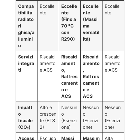
Compa
Eccelle
Eccelle
Eccelle
Eccelle
tibilità
nte
nte
nte
nte
radiato
(Fino a
(Massi
ri
70 °C
ma
ghisa/a
con
versatil
llumini
R290)
ità)
o
Servizi
Riscald
Riscald
Riscald
Riscald
integra
amento
ament
amento
amento
ti
e ACS
o,
,
e ACS
Raffres
Raffres
cament
cament
o e
o e
ACS
ACS
Impatt
Alto e
Nessun
Nessun
Nessun
o
crescen
o
o
o
fiscale
te (ETS
(Esenzi
(Esenzi
(Esenzi
(CO₂)
2)
one)
one)
one)
Access
Escluso
Massi
Massim
Alta