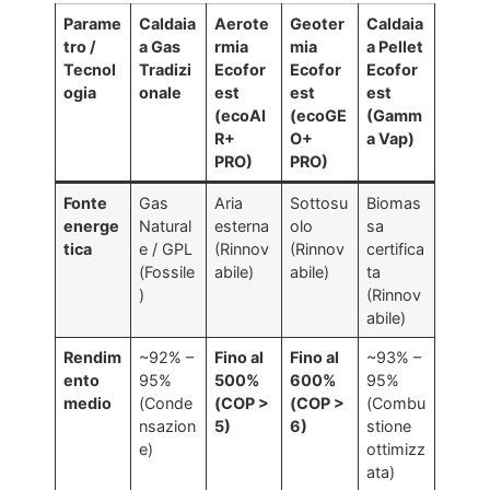
Parame
Caldaia
Aerote
Geoter
Caldaia
tro /
a Gas
rmia
mia
a Pellet
Tecnol
Tradizi
Ecofor
Ecofor
Ecofor
ogia
onale
est
est
est
(ecoAI
(ecoGE
(Gamm
R+
O+
a Vap)
PRO)
PRO)
Fonte
Gas
Aria
Sottosu
Biomas
energe
Natural
esterna
olo
sa
tica
e / GPL
(Rinnov
(Rinnov
certifica
(Fossile
abile)
abile)
ta
)
(Rinnov
abile)
Rendim
~92% –
Fino al
Fino al
~93% –
ento
95%
500%
600%
95%
medio
(Conde
(COP >
(COP >
(Combu
nsazion
5)
6)
stione
e)
ottimizz
ata)