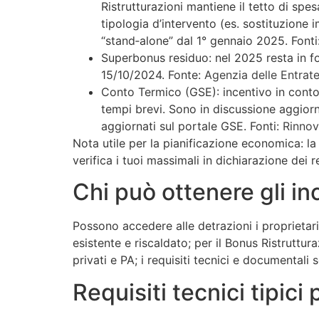
Ristrutturazioni mantiene il tetto di sp
tipologia d’intervento (es. sostituzione 
“stand‑alone” dal 1° gennaio 2025. Fonti
Superbonus residuo: nel 2025 resta in for
15/10/2024. Fonte:
Agenzia delle Entrat
Conto Termico (GSE): incentivo in conto 
tempi brevi. Sono in discussione aggiorn
aggiornati sul portale GSE. Fonti:
Rinnova
Nota utile per la pianificazione economica: la
verifica i tuoi massimali in dichiarazione dei r
Chi può ottenere gli in
Possono accedere alle detrazioni i proprietari o
esistente e riscaldato; per il Bonus Ristruttur
privati e PA; i requisiti tecnici e documentali
Requisiti tecnici tipic