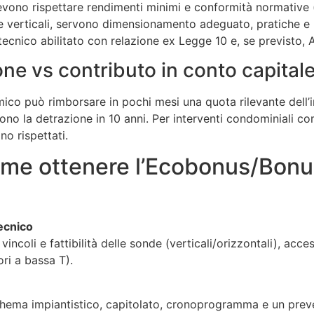
devono rispettare rendimenti minimi e conformità normative 
he verticali, servono dimensionamento adeguato, pratiche e
tecnico abilitato con relazione ex Legge 10 e, se previsto, 
ne vs contributo in conto capital
ico può rimborsare in pochi mesi una quota rilevante dell’i
 la detrazione in 10 anni. Per interventi condominiali com
no rispettati.
me ottenere l’Ecobonus/Bonu
tecnico
incoli e fattibilità delle sonde (verticali/orizzontali), access
ori a bassa T).
schema impiantistico, capitolato, cronoprogramma e un prev