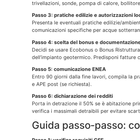
trivellazioni, sonde, pompa di calore, bollito
Passo 3: pratiche edilizie e autorizzazioni loc
Presenta le eventuali pratiche edilizie/ambien
comunicazioni specifiche per acque sotterran
Passo 4: scelta del bonus e documentazion
Decidi se usare Ecobonus o Bonus Ristruttura
dell’impianto geotermico. Predisponi fatture c
Passo 5: comunicazione ENEA
Entro 90 giorni dalla fine lavori, compila la p
e APE post (se richiesta).
Passo 6: dichiarazione dei redditi
Porta in detrazione il 50% se è abitazione prin
verifica i massimali detraibili per evitare scar
Guida passo‑passo: co
Passo 1: verifica requisiti GSE