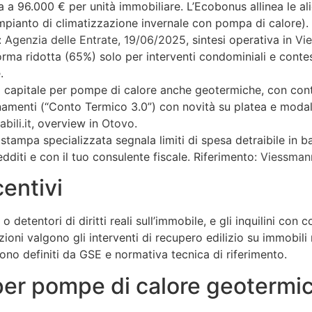
esa a 96.000 € per unità immobiliare. L’Ecobonus allinea le 
impianto di climatizzazione invernale con pompa di calore). 
:
Agenzia delle Entrate, 19/06/2025
, sintesi operativa in
Vie
ma ridotta (65%) solo per interventi condominiali e contesti 
e
.
capitale per pompe di calore anche geotermiche, con contri
amenti (“Conto Termico 3.0”) con novità su platea e modalit
bili.it
, overview in
Otovo
.
 stampa specializzata segnala limiti di spesa detraibile in b
edditi e con il tuo consulente fiscale. Riferimento:
Viessmann
centivi
 detentori di diritti reali sull’immobile, e gli inquilini con
azioni valgono gli interventi di recupero edilizio su immobili
 sono definiti da GSE e normativa tecnica di riferimento.
i per pompe di calore geotermi